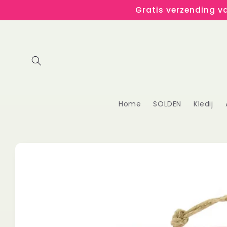
Meteen
Gratis verzending va
naar de
content
Home
SOLDEN
Kledij
Ga direct naar
productinformatie