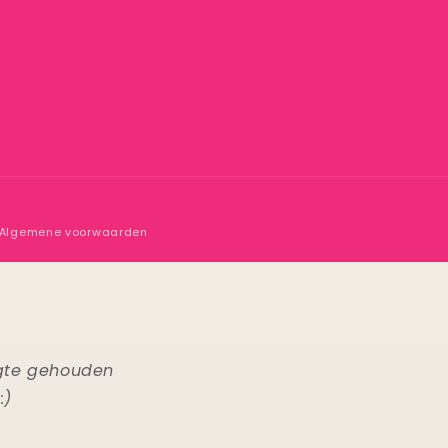
Algemene voorwaarden
ogte gehouden
:)