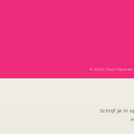
© 2026,
Floos
Powered 
Schrijf je i
v