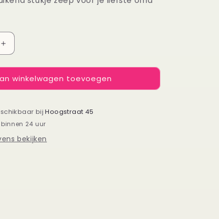
ruikend stukje zeep voor je liefste oma
Aantal
verhogen
voor
an winkelwagen toevoegen
Zeepje
Oma
eschikbaar bij
Hoogstraat 45
 binnen 24 uur
ens bekijken