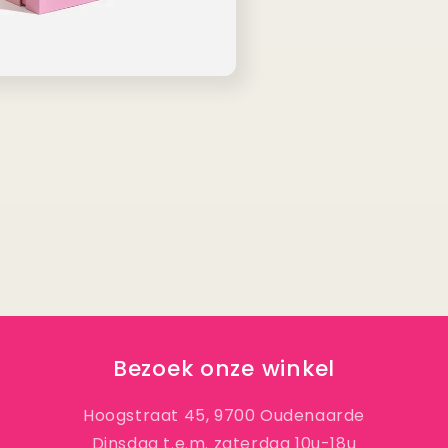
Bezoek onze winkel
Hoogstraat 45, 9700 Oudenaarde
Dinsdag t.e.m. zaterdag 10u-18u