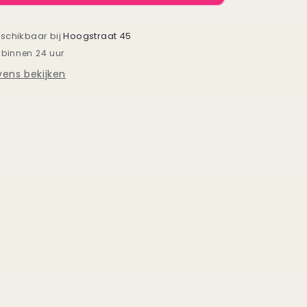
La
Vie
en
eschikbaar bij
Hoogstraat 45
Rosé
 binnen 24 uur
ens bekijken