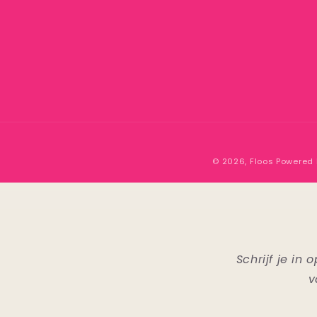
© 2026,
Floos
Powered 
Schrijf je i
v