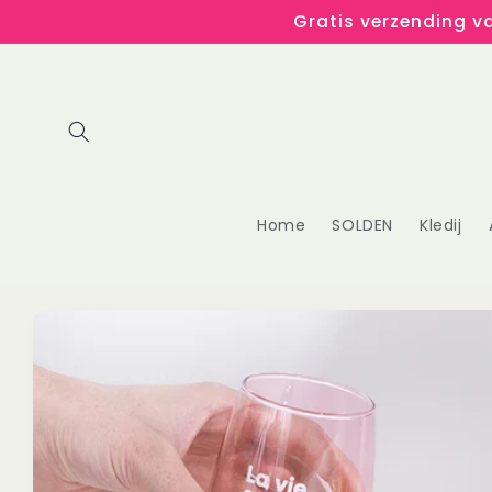
Meteen
Gratis verzending va
naar de
content
Home
SOLDEN
Kledij
Ga direct naar
productinformatie