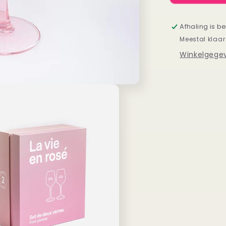
La
Vie
en
Afhaling is b
Rosé
Meestal klaar
Winkelgegev