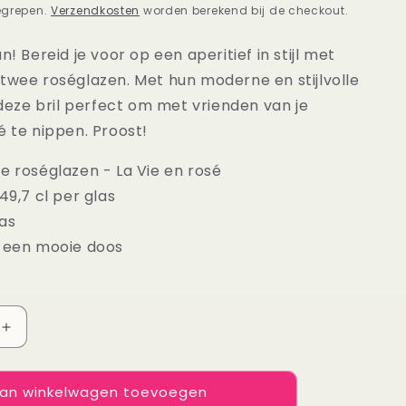
egrepen.
Verzendkosten
worden berekend bij de checkout.
n! Bereid je voor op een aperitief in stijl met
 twee roséglazen. Met hun moderne en stijlvolle
s deze bril perfect om met vrienden van je
é te nippen. Proost!
e roséglazen - La Vie en rosé
49,7 cl per glas
as
n een mooie doos
Aantal
verhogen
voor
an winkelwagen toevoegen
Wijnglazen