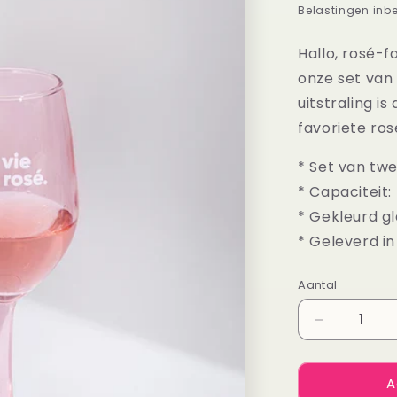
prijs
Belastingen inb
Hallo, rosé-fa
onze set van
uitstraling i
favoriete ros
* Set van twe
* Capaciteit: 
* Gekleurd gl
* Geleverd i
Aantal
Aantal
Aantal
verlagen
voor
A
Wijnglazen