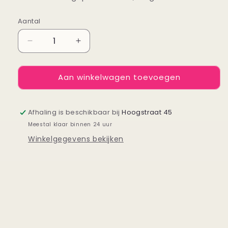
Aantal
Aantal
Aantal
Aantal
verlagen
verhogen
voor
voor
Aan winkelwagen toevoegen
Very
Very
happy
happy
birthday
birthday
-
-
Afhaling is beschikbaar bij
Hoogstraat 45
Kaart
Kaart
Meestal klaar binnen 24 uur
Blanche
Blanche
Winkelgegevens bekijken