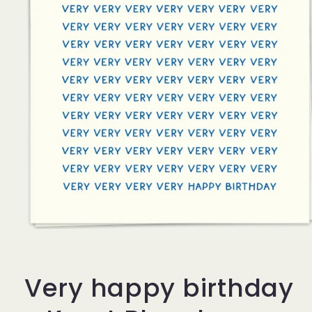
Media
1
openen
in
modaal
Very happy birthday