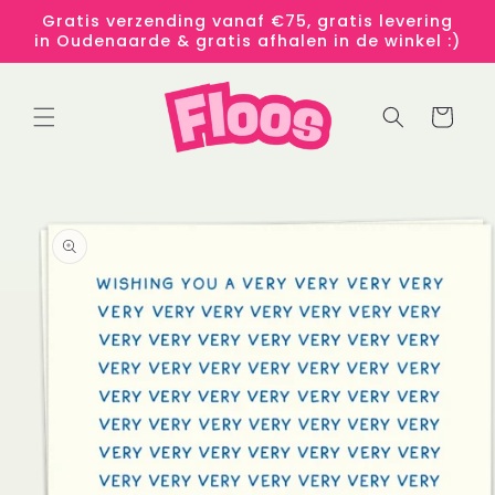
Meteen
Gratis verzending vanaf €75, gratis levering
naar de
in Oudenaarde & gratis afhalen in de winkel :)
content
Winkelwage
 direct naar
roductinformatie