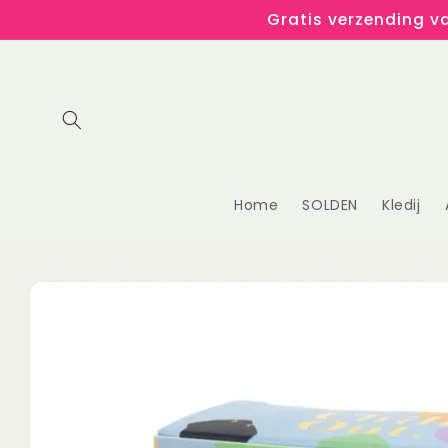
Meteen
Gratis verzending va
naar de
content
Home
SOLDEN
Kledij
Ga direct naar
productinformatie