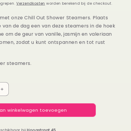
egrepen.
Verzendkosten
worden berekend bij de checkout.
 met onze Chill Out Shower Steamers. Plaats
e van de dag een van deze steamers in de hoek
 om de geur van vanille, jasmijn en valeriaan
 komen, zodat u kunt ontspannen en tot rust
er steamers.
Aantal
verhogen
voor
an winkelwagen toevoegen
Shower
steamers
Chill
Out
eschikbaar bij
Hoogstraat 45