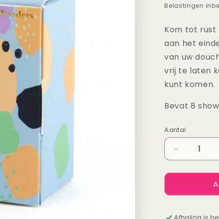
prijs
Belastingen inb
Kom tot rust
aan het eind
van uw douche
vrij te laten
kunt komen.
Bevat 8 show
Aantal
Aantal
Aantal
verlagen
voor
A
Shower
steamers
Chill
Out
Afhaling is b