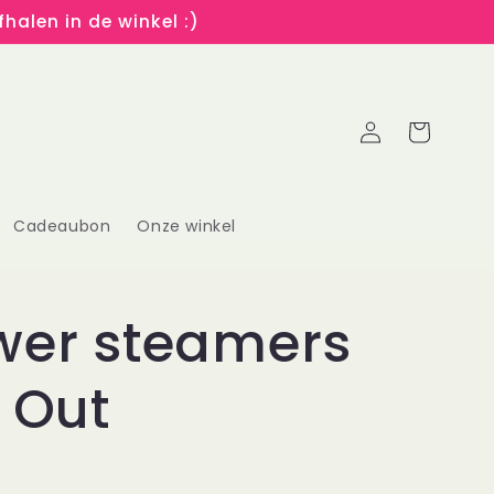
halen in de winkel :)
Inloggen
Winkelwagen
Cadeaubon
Onze winkel
wer steamers
l Out