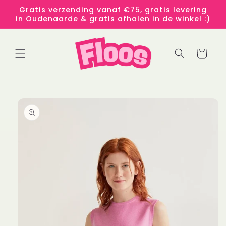
Meteen
Gratis verzending vanaf €75, gratis levering
naar de
in Oudenaarde & gratis afhalen in de winkel :)
content
Winkelwage
 direct naar
roductinformatie