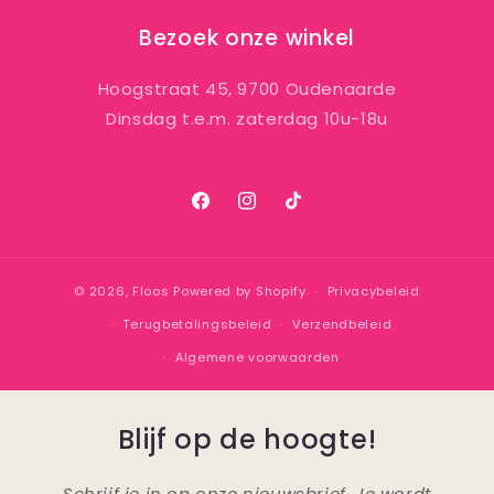
Bezoek onze winkel
Hoogstraat 45, 9700 Oudenaarde
Dinsdag t.e.m. zaterdag 10u-18u
Facebook
Instagram
TikTok
© 2026,
Floos
Powered by Shopify
Privacybeleid
Terugbetalingsbeleid
Verzendbeleid
Algemene voorwaarden
Blijf op de hoogte!
Schrijf je in op onze nieuwsbrief. Je wordt