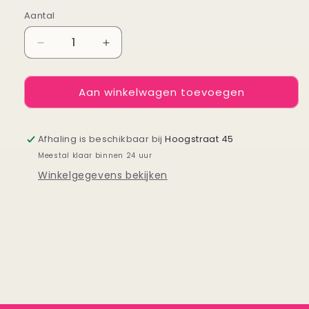
Aantal
Aantal
Aantal
Aantal
verlagen
verhogen
voor
voor
Aan winkelwagen toevoegen
Roze
Roze
gebreide
gebreide
top
top
Afhaling is beschikbaar bij
Hoogstraat 45
Meestal klaar binnen 24 uur
Winkelgegevens bekijken