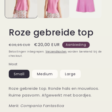
Roze gebreide top
Normale
Aanbiedingsprijs
€20,00 EUR
€36,95 EUR
Aanbieding
prijs
Belastingen inbegrepen.
Verzendkosten
worden berekend bij de
checkout.
Maat
Small
Medium
Large
Roze gebreide top. Ronde hals en mouwloos.
Ruime pasvorm. Afgewerkt met boordjes.
Merk: Compania Fantastica