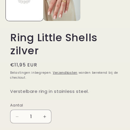
Ring Little Shells
zilver
Normale
€11,95 EUR
prijs
Belastingen inbegrepen.
Verzendkosten
worden berekend bij de
checkout.
Verstelbare ring in stainless steel.
Aantal
Aantal
Aantal
Aantal
verlagen
verhogen