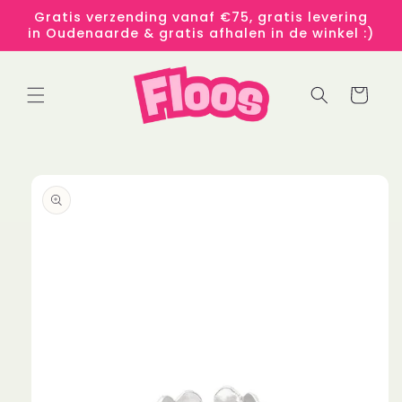
Meteen
Gratis verzending vanaf €75, gratis levering
naar de
in Oudenaarde & gratis afhalen in de winkel :)
content
Winkelwage
 direct naar
roductinformatie