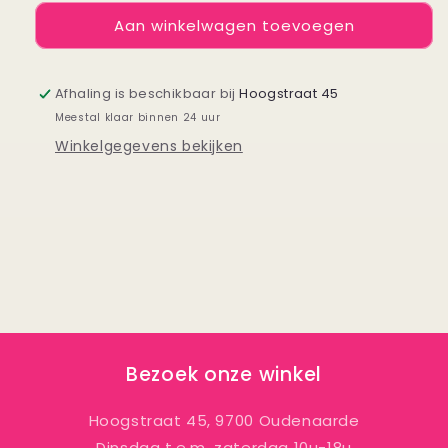
voor
voor
Aan winkelwagen toevoegen
Ring
Ring
Little
Little
Shells
Shells
zilver
zilver
Afhaling is beschikbaar bij
Hoogstraat 45
Meestal klaar binnen 24 uur
Winkelgegevens bekijken
Bezoek onze winkel
Hoogstraat 45, 9700 Oudenaarde
Dinsdag t.e.m. zaterdag 10u-18u