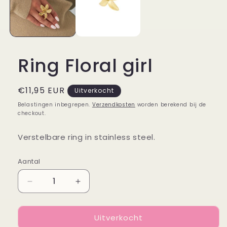
Ring Floral girl
Normale
€11,95 EUR
Uitverkocht
prijs
Belastingen inbegrepen.
Verzendkosten
worden berekend bij de
checkout.
Verstelbare ring in stainless steel.
Aantal
Aantal
Aantal
Aantal
verlagen
verhogen
voor
voor
Uitverkocht
Ring
Ring