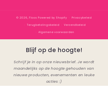
Facebook
Instagram
TikTok
© 2026,
Floos
Powered by Shopify
Privacybeleid
Terugbetalingsbeleid
Verzendbeleid
Algemene voorwaarden
Blijf op de hoogte!
Schrijf je in op onze nieuwsbrief. Je wordt
maandelijks op de hoogte gehouden van
nieuwe producten, evenementen en leuke
acties :)
E‑mail