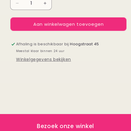
Aantal
Aantal
verlagen
verhogen
voor
voor
Aan winkelwagen toevoegen
Puzzel
Puzzel
Bruges
Bruges
at
at
Christmas
Christmas
Afhaling is beschikbaar bij
Hoogstraat 45
Meestal klaar binnen 24 uur
Winkelgegevens bekijken
Bezoek onze winkel