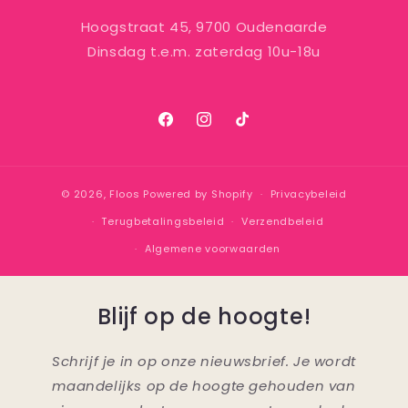
Hoogstraat 45, 9700 Oudenaarde
Dinsdag t.e.m. zaterdag 10u-18u
Facebook
Instagram
TikTok
© 2026,
Floos
Powered by Shopify
Privacybeleid
Terugbetalingsbeleid
Verzendbeleid
Algemene voorwaarden
Blijf op de hoogte!
Schrijf je in op onze nieuwsbrief. Je wordt
maandelijks op de hoogte gehouden van