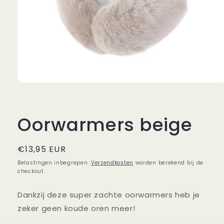
Media
1
openen
in
modaal
Oorwarmers beige
Normale
€13,95 EUR
prijs
Belastingen inbegrepen.
Verzendkosten
worden berekend bij de
checkout.
Dankzij deze super zachte oorwarmers heb je
zeker geen koude oren meer!