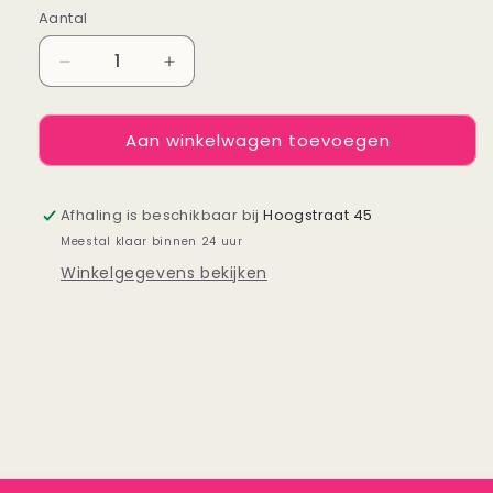
Aantal
Aantal
Aantal
Aantal
verlagen
verhogen
voor
voor
Aan winkelwagen toevoegen
Oorwarmers
Oorwarmers
beige
beige
Afhaling is beschikbaar bij
Hoogstraat 45
Meestal klaar binnen 24 uur
Winkelgegevens bekijken