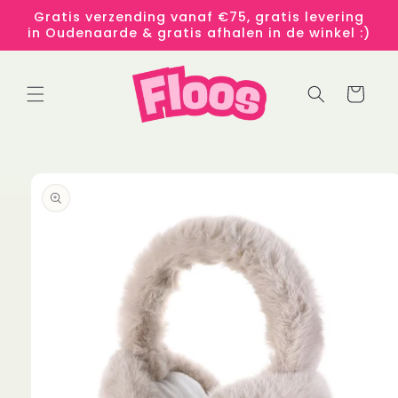
Meteen
Gratis verzending vanaf €75, gratis levering
naar de
in Oudenaarde & gratis afhalen in de winkel :)
content
Winkelwage
 direct naar
roductinformatie