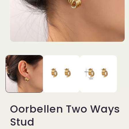
Media
1
openen
in
modaal
Oorbellen Two Ways
Stud