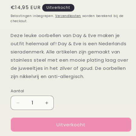
Normale
€14,95 EUR
Uitverkocht
prijs
Belastingen inbegrepen.
Verzendkosten
worden berekend bij de
checkout.
Deze leuke oorbellen van Day & Eve maken je
outfit helemaal af! Day & Eve is een Nederlands
sieradenmerk. Alle artikelen zijn gemaakt van
stainless steel met een mooie plating laag over
de juweeltjes in het zilver of goud. De oorbellen
zijn nikkelvrij en anti-allergisch.
Aantal
Aantal
Aantal
Aantal
verlagen
verhogen
voor
voor
Uitverkocht
Oorbellen
Oorbellen
Two
Two