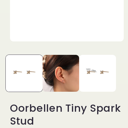
Media
1
openen
in
modaal
Oorbellen Tiny Spark
Stud