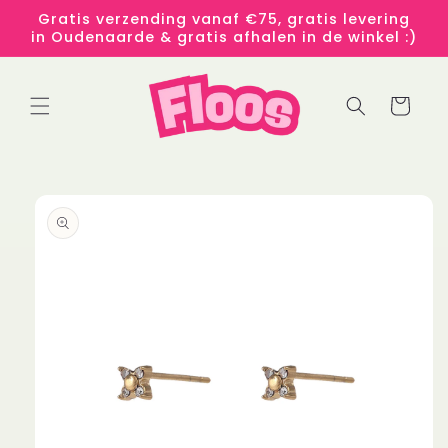
Meteen
Gratis verzending vanaf €75, gratis levering
naar de
in Oudenaarde & gratis afhalen in de winkel :)
content
Winkelwage
 direct naar
roductinformatie