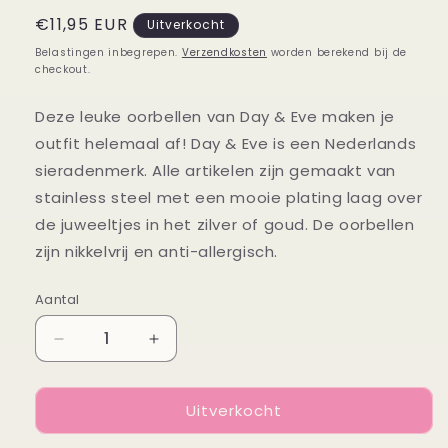
Normale
€11,95 EUR
Uitverkocht
prijs
Belastingen inbegrepen.
Verzendkosten
worden berekend bij de
checkout.
Deze leuke oorbellen van Day & Eve maken je
outfit helemaal af! Day & Eve is een Nederlands
sieradenmerk. Alle artikelen zijn gemaakt van
stainless steel met een mooie plating laag over
de juweeltjes in het zilver of goud. De oorbellen
zijn nikkelvrij en anti-allergisch.
Aantal
Aantal
Aantal
Aantal
verlagen
verhogen
voor
voor
Uitverkocht
Oorbellen
Oorbellen
Tiny
Tiny