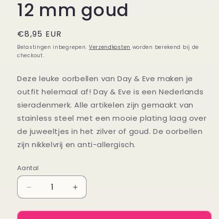
12 mm goud
Normale
€8,95 EUR
prijs
Belastingen inbegrepen.
Verzendkosten
worden berekend bij de
checkout.
Deze leuke oorbellen van Day & Eve maken je
outfit helemaal af! Day & Eve is een Nederlands
sieradenmerk. Alle artikelen zijn gemaakt van
stainless steel met een mooie plating laag over
de juweeltjes in het zilver of goud. De oorbellen
zijn nikkelvrij en anti-allergisch.
Aantal
Aantal
Aantal
Aantal
verlagen
verhogen
voor
voor