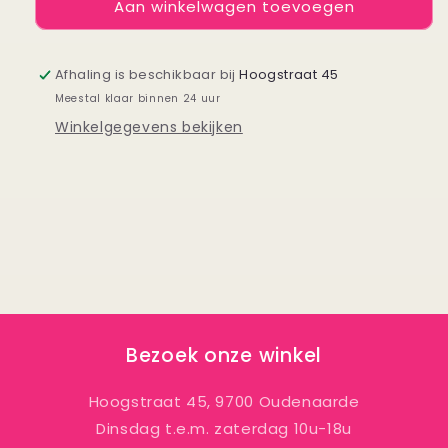
Aan winkelwagen toevoegen
Oorbellen
Oorbellen
Hammered
Hammered
Hoop
Hoop
-
-
Afhaling is beschikbaar bij
Hoogstraat 45
12
12
Meestal klaar binnen 24 uur
mm
mm
Winkelgegevens bekijken
goud
goud
Bezoek onze winkel
Hoogstraat 45, 9700 Oudenaarde
Dinsdag t.e.m. zaterdag 10u-18u