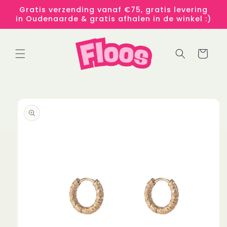
Meteen
Gratis verzending vanaf €75, gratis levering
naar de
in Oudenaarde & gratis afhalen in de winkel :)
content
Winkelwage
 direct naar
roductinformatie