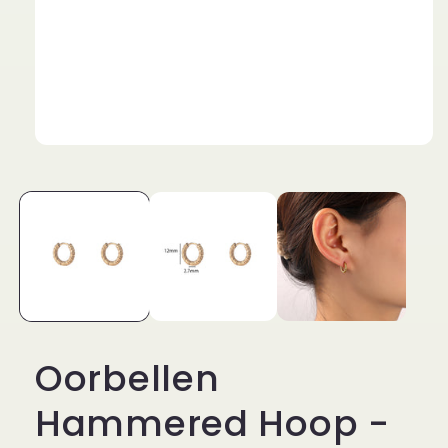
Media
1
openen
in
modaal
Oorbellen
Hammered Hoop -