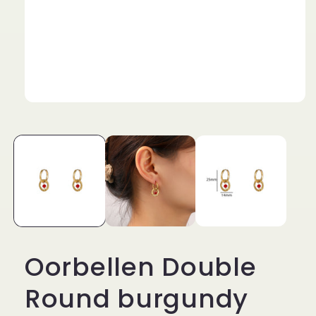
Media
1
openen
in
modaal
Oorbellen Double
Round burgundy