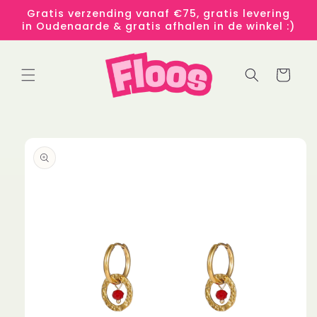
Meteen
Gratis verzending vanaf €75, gratis levering
naar de
in Oudenaarde & gratis afhalen in de winkel :)
content
Winkelwage
 direct naar
roductinformatie