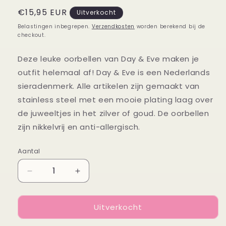
Normale
€15,95 EUR
Uitverkocht
prijs
Belastingen inbegrepen.
Verzendkosten
worden berekend bij de
checkout.
Deze leuke oorbellen van Day & Eve maken je
outfit helemaal af! Day & Eve is een Nederlands
sieradenmerk. Alle artikelen zijn gemaakt van
stainless steel met een mooie plating laag over
de juweeltjes in het zilver of goud. De oorbellen
zijn nikkelvrij en anti-allergisch.
Aantal
Aantal
Aantal
Aantal
verlagen
verhogen
voor
voor
Uitverkocht
Oorbellen
Oorbellen
Double
Double