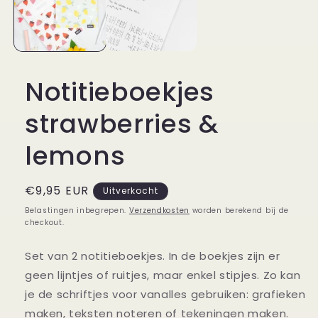
Notitieboekjes
strawberries &
lemons
Normale
€9,95 EUR
Uitverkocht
prijs
Belastingen inbegrepen.
Verzendkosten
worden berekend bij de
checkout.
Set van 2 notitieboekjes. In de boekjes zijn er
geen lijntjes of ruitjes, maar enkel stipjes. Zo kan
je de schriftjes voor vanalles gebruiken: grafieken
maken, teksten noteren of tekeningen maken.