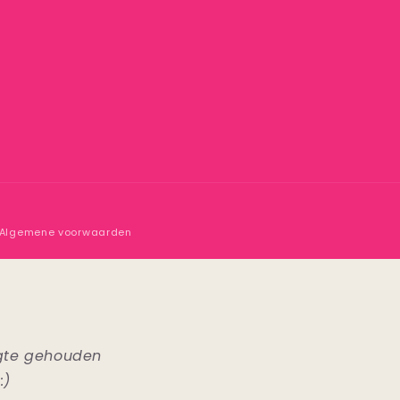
Algemene voorwaarden
ogte gehouden
:)