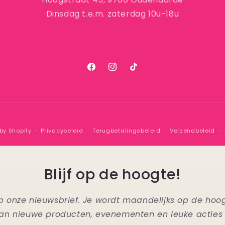
Dinsdag t.e.m. zaterdag 10u-18u
Facebook
Instagram
TikTok
by Shopify
Privacybeleid
Terugbetalingsbeleid
Verzendbeleid
Blijf op de hoogte!
n op onze nieuwsbrief. Je wordt maandelijks op de ho
an nieuwe producten, evenementen en leuke acties 