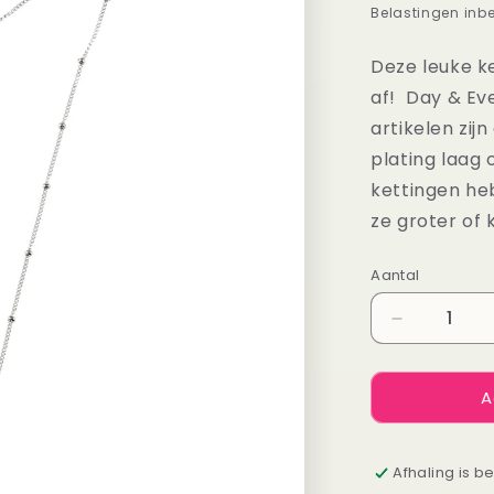
prijs
Belastingen inb
Deze leuke k
af! Day & Ev
artikelen zij
plating laag 
kettingen he
ze groter of 
Aantal
Aantal
Aantal
verlagen
voor
A
Ketting
Double
Heart
zilver
Afhaling is b