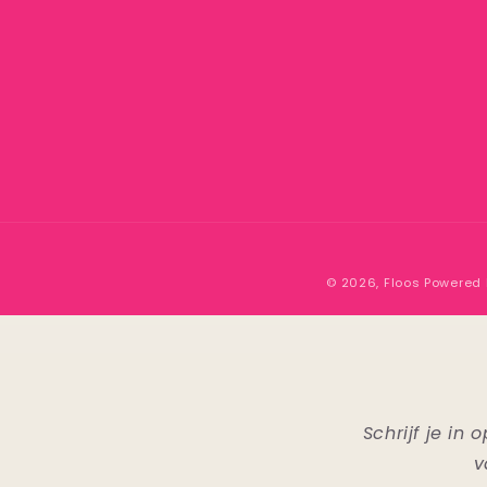
© 2026,
Floos
Powered 
Schrijf je i
v