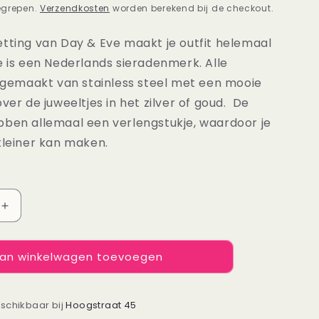
egrepen.
Verzendkosten
worden berekend bij de checkout.
etting van Day & Eve maakt je outfit helemaal
e is een Nederlands sieradenmerk. Alle
n gemaakt van stainless steel met een mooie
over de juweeltjes in het zilver of goud. De
bben allemaal een verlengstukje, waardoor je
kleiner kan maken.
Aantal
verhogen
voor
an winkelwagen toevoegen
Ketting
Double
Heart
zilver
eschikbaar bij
Hoogstraat 45