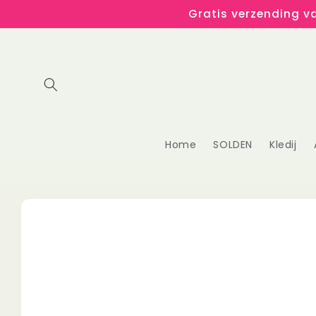
Meteen
Gratis verzending va
naar de
content
Home
SOLDEN
Kledij
Ga direct naar
productinformatie