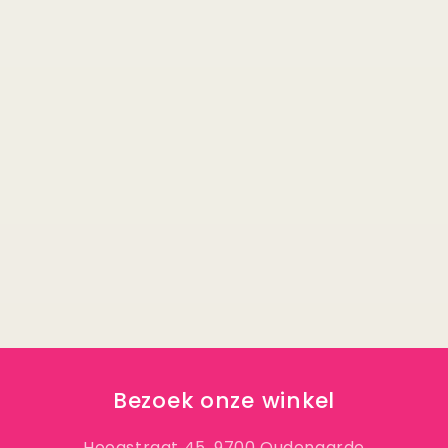
Bezoek onze winkel
Hoogstraat 45, 9700 Oudenaarde