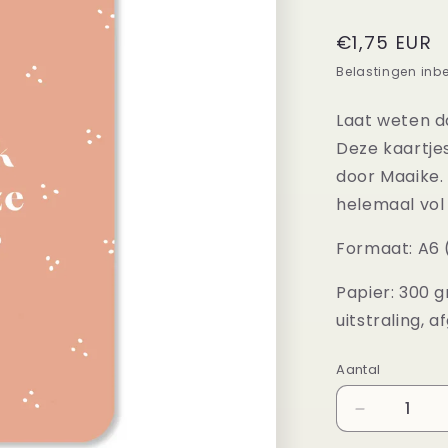
Normale
€1,75 EUR
prijs
Belastingen inb
Laat weten d
Deze kaartje
door Maaike.
helemaal vol 
Formaat: A6 (
Papier: 300 
uitstraling, 
Aantal
Aantal
Aantal
verlagen