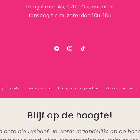
Hoogstraat 45, 9700 Oudenaarde
Dinsdag t.e.m. zaterdag 10u-18u
Facebook
Instagram
TikTok
by Shopify
Privacybeleid
Terugbetalingsbeleid
Verzendbeleid
Blijf op de hoogte!
n op onze nieuwsbrief. Je wordt maandelijks op de ho