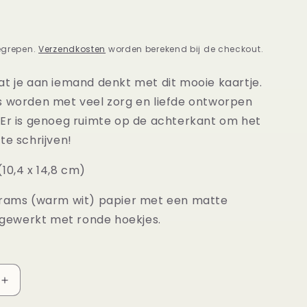
egrepen.
Verzendkosten
worden berekend bij de checkout.
at je aan iemand denkt met dit mooie kaartje.
s worden met veel zorg en liefde ontworpen
 Er is genoeg ruimte op de achterkant om het
te schrijven!
10,4 x 14,8 cm)
grams (warm wit) papier met een matte
afgewerkt met ronde hoekjes.
Aantal
verhogen