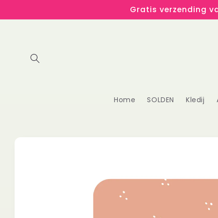
Meteen
Gratis verzending va
naar de
content
Home
SOLDEN
Kledij
Ga direct naar
productinformatie