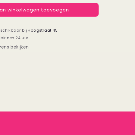
voor
an winkelwagen toevoegen
Kaartje
Wat
een
geluk
eschikbaar bij
Hoogstraat 45
dat
 binnen 24 uur
jij
ens bekijken
onze
meester
was