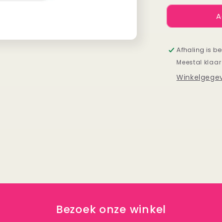
voor
A
Kaartje
Wat
een
geluk
Afhaling is b
dat
Meestal klaar
jij
Winkelgegev
onze
meester
was
Bezoek onze winkel