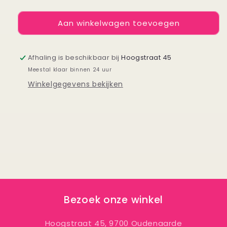
verlagen
verhogen
voor
voor
Aan winkelwagen toevoegen
Kaartje
Kaartje
Veel
Veel
geluk
geluk
nieuwe
nieuwe
Afhaling is beschikbaar bij
Hoogstraat 45
huis
huis
Meestal klaar binnen 24 uur
Winkelgegevens bekijken
Bezoek onze winkel
Hoogstraat 45, 9700 Oudenaarde