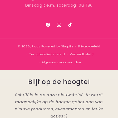
Dinsdag t.e.m. zaterdag 10u-18u
Facebook
Instagram
TikTok
© 2026,
Floos
Powered by Shopify
Privacybeleid
Terugbetalingsbeleid
Verzendbeleid
Algemene voorwaarden
Blijf op de hoogte!
Schrijf je in op onze nieuwsbrief. Je wordt
maandelijks op de hoogte gehouden van
nieuwe producten, evenementen en leuke
acties :)