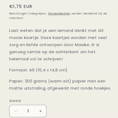
Normale
€1,75 EUR
prijs
Belastingen inbegrepen.
Verzendkosten
worden berekend bij de
checkout.
Laat weten dat je aan iemand denkt met dit
mooie kaartje. Deze kaartjes worden met veel
zorg en liefde ontworpen door Maaike. Er is
genoeg ruimte op de achterkant om het
helemaal vol te schrijven!
Formaat: A6 (10,4 x 14,8 cm)
Papier: 300 grams (warm wit) papier met een
matte uitstraling, afgewerkt met ronde hoekjes.
Aantal
Aantal
Aantal
Aantal