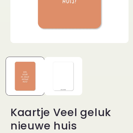
Media
1
openen
in
modaal
Kaartje Veel geluk
nieuwe huis