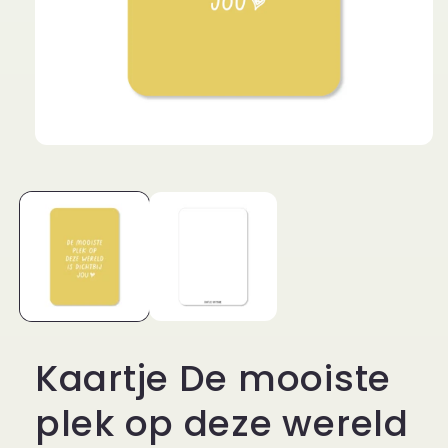
Media
1
openen
in
modaal
Kaartje De mooiste
plek op deze wereld