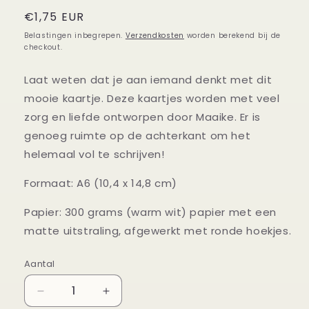
Normale
€1,75 EUR
prijs
Belastingen inbegrepen.
Verzendkosten
worden berekend bij de
checkout.
Laat weten dat je aan iemand denkt met dit
mooie kaartje. Deze kaartjes worden met veel
zorg en liefde ontworpen door Maaike. Er is
genoeg ruimte op de achterkant om het
helemaal vol te schrijven!
Formaat: A6 (10,4 x 14,8 cm)
Papier: 300 grams (warm wit) papier met een
matte uitstraling, afgewerkt met ronde hoekjes.
Aantal
Aantal
Aantal
Aantal