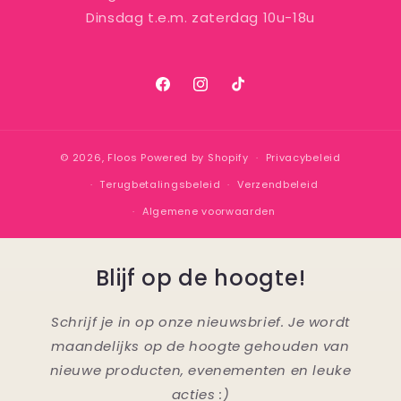
Dinsdag t.e.m. zaterdag 10u-18u
Facebook
Instagram
TikTok
© 2026,
Floos
Powered by Shopify
Privacybeleid
Terugbetalingsbeleid
Verzendbeleid
Algemene voorwaarden
Blijf op de hoogte!
Schrijf je in op onze nieuwsbrief. Je wordt
maandelijks op de hoogte gehouden van
nieuwe producten, evenementen en leuke
acties :)