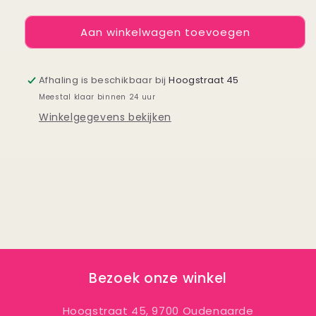
verlagen
verhogen
voor
voor
Aan winkelwagen toevoegen
Kaartje
Kaartje
De
De
mooiste
mooiste
plek
plek
Afhaling is beschikbaar bij
Hoogstraat 45
op
op
Meestal klaar binnen 24 uur
deze
deze
Winkelgegevens bekijken
wereld
wereld
Bezoek onze winkel
Hoogstraat 45, 9700 Oudenaarde