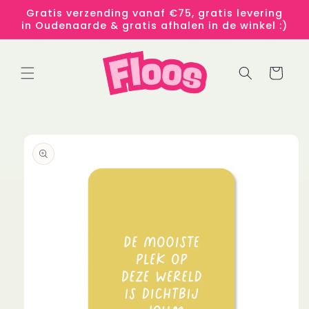
Meteen
Gratis verzending vanaf €75, gratis levering
naar de
in Oudenaarde & gratis afhalen in de winkel :)
content
Winkelwage
 direct naar
roductinformatie