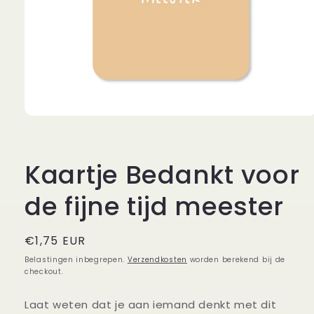
Media
1
openen
in
modaal
Kaartje Bedankt voor
de fijne tijd meester
Normale
€1,75 EUR
prijs
Belastingen inbegrepen.
Verzendkosten
worden berekend bij de
checkout.
Laat weten dat je aan iemand denkt met dit