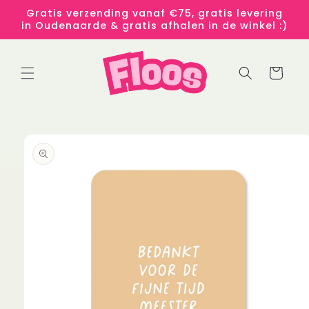
Meteen
Gratis verzending vanaf €75, gratis levering
naar de
in Oudenaarde & gratis afhalen in de winkel :)
content
Winkelwage
 direct naar
roductinformatie