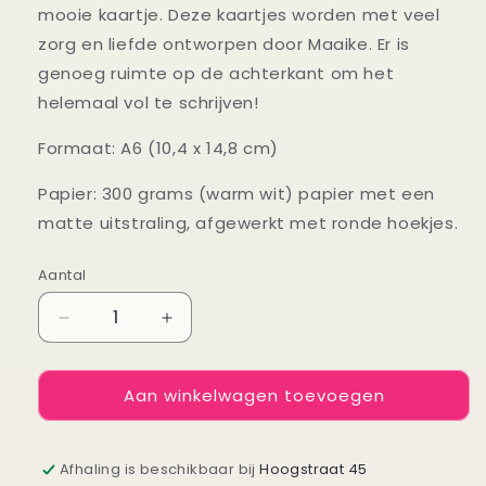
mooie kaartje. Deze kaartjes worden met veel
zorg en liefde ontworpen door Maaike. Er is
genoeg ruimte op de achterkant om het
helemaal vol te schrijven!
Formaat: A6 (10,4 x 14,8 cm)
Papier: 300 grams (warm wit) papier met een
matte uitstraling, afgewerkt met ronde hoekjes.
Aantal
Aantal
Aantal
Aantal
verlagen
verhogen
voor
voor
Aan winkelwagen toevoegen
Kaartje
Kaartje
Bedankt
Bedankt
voor
voor
de
de
Afhaling is beschikbaar bij
Hoogstraat 45