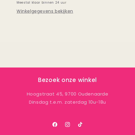
Meestal klaar binnen 24 uur
Winkelgegevens bekijken
Bezoek onze winkel
Hoogstraat 45, 9700 Oudenaarde
Dinsdag t.e.m. zaterdag 10u-18u
Facebook
Instagram
TikTok