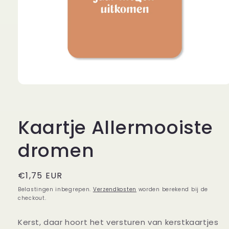
Media
1
openen
in
modaal
Kaartje Allermooiste
dromen
Normale
€1,75 EUR
prijs
Belastingen inbegrepen.
Verzendkosten
worden berekend bij de
checkout.
Kerst, daar hoort het versturen van kerstkaartjes