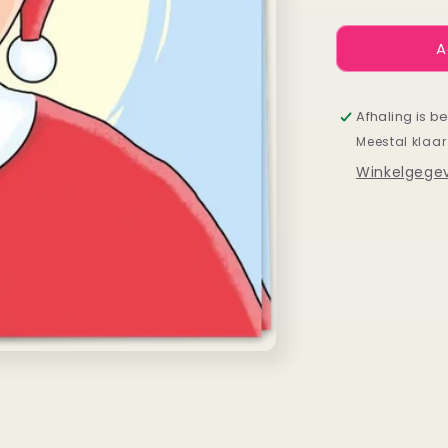
verlagen
voor
A
Justin
Time
-
Kaart
Afhaling is b
Blanche
Meestal klaar
Winkelgegev