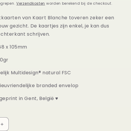
egrepen.
Verzendkosten
worden berekend bij de checkout.
tkaarten van Kaart Blanche toveren zeker een
ouw gezicht. De kaartjes zijn enkel, je kan dus
chterkant schrijven.
148 x 105mm
50gr
delijk Multidesign® natural FSC
ilieuvriendelijke branded envelop
eprint in Gent, België ♥
Aantal