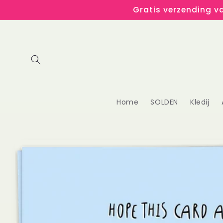
Meteen
Gratis verzending va
naar de
content
Home
SOLDEN
Kledij
Ga direct naar
productinformatie