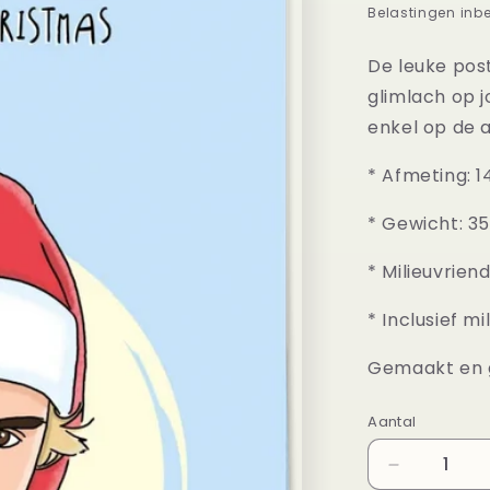
prijs
Belastingen inb
De leuke pos
glimlach op j
enkel op de a
* Afmeting: 
* Gewicht: 3
* Milieuvrien
* Inclusief m
Gemaakt en g
Aantal
Aantal
Aantal