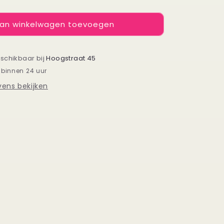
verhogen
voor
an winkelwagen toevoegen
Justin
Time
-
Kaart
eschikbaar bij
Hoogstraat 45
Blanche
 binnen 24 uur
ens bekijken