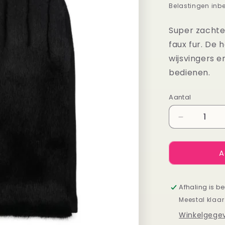
prijs
Belastingen inb
Super zacht
faux fur. De
wijsvingers 
bedienen.
Aantal
Aantal
Aantal
verlagen
voor
A
Handscho
zwart
Afhaling is b
Meestal klaar
Winkelgegev