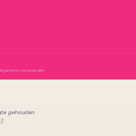
Algemene voorwaarden
ogte gehouden
:)