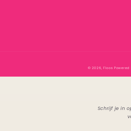
© 2026,
Floos
Powered 
Schrijf je i
v