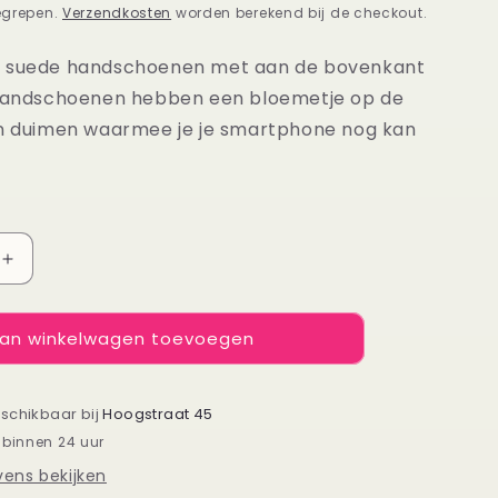
egrepen.
Verzendkosten
worden berekend bij de checkout.
e suede handschoenen met aan de bovenkant
 handschoenen hebben een bloemetje op de
en duimen waarmee je je smartphone nog kan
Aantal
verhogen
voor
an winkelwagen toevoegen
enen
Handschoenen
zwart
eschikbaar bij
Hoogstraat 45
 binnen 24 uur
ens bekijken