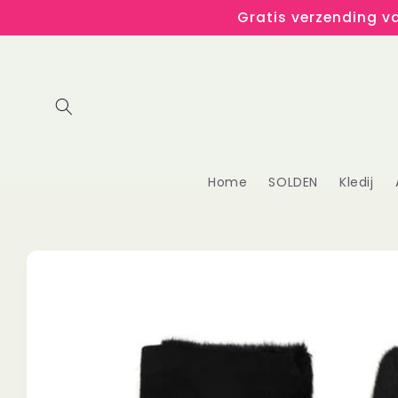
Meteen
Gratis verzending va
naar de
content
Home
SOLDEN
Kledij
Ga direct naar
productinformatie