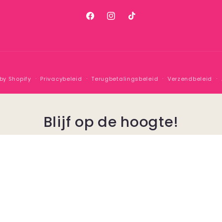
Facebook
Instagram
TikTok
by Shopify
Privacybeleid
Terugbetalingsbeleid
Verzendbeleid
Blijf op de hoogte!
n op onze nieuwsbrief. Je wordt maandelijks op de ho
an nieuwe producten, evenementen en leuke acties 
E‑mail