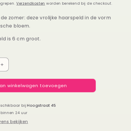
egrepen.
Verzendkosten
worden berekend bij de checkout.
 de zomer: deze vrolijke haarspeld in de vorm
ische bloem.
ld is 6 cm groot.
Aantal
verhogen
voor
an winkelwagen toevoegen
Haarspeld
Hawaï
bloem
roze
eschikbaar bij
Hoogstraat 45
 binnen 24 uur
ens bekijken