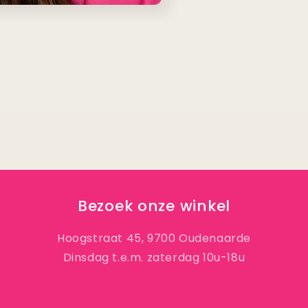
Bezoek onze winkel
Hoogstraat 45, 9700 Oudenaarde
Dinsdag t.e.m. zaterdag 10u-18u