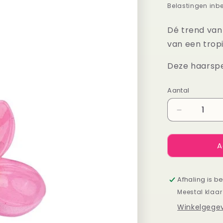
prijs
Belastingen inb
Dé trend van
van een trop
Deze haarspe
Aantal
Aantal
Aantal
verlagen
voor
A
Haarspeld
Hawaï
bloem
roze
Afhaling is b
Meestal klaar
Winkelgegev