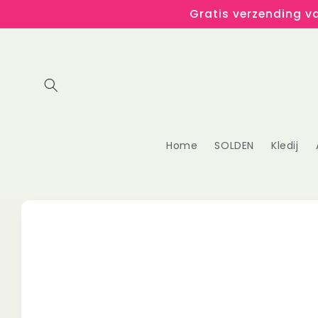
Meteen
Gratis verzending va
naar de
content
Home
SOLDEN
Kledij
Ga direct naar
productinformatie