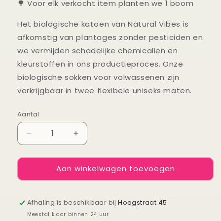
🌳 Voor elk verkocht item planten we 1 boom
Het biologische katoen van Natural Vibes is
afkomstig van plantages zonder pesticiden en
we vermijden schadelijke chemicaliën en
kleurstoffen in ons productieproces. Onze
biologische sokken voor volwassenen zijn
verkrijgbaar in twee flexibele uniseks maten.
Aantal
Aantal
Aantal
Aantal
verlagen
verhogen
voor
voor
Aan winkelwagen toevoegen
Giftset
Giftset
sokken
sokken
Smiley
Smiley
Afhaling is beschikbaar bij
Hoogstraat 45
Meestal klaar binnen 24 uur