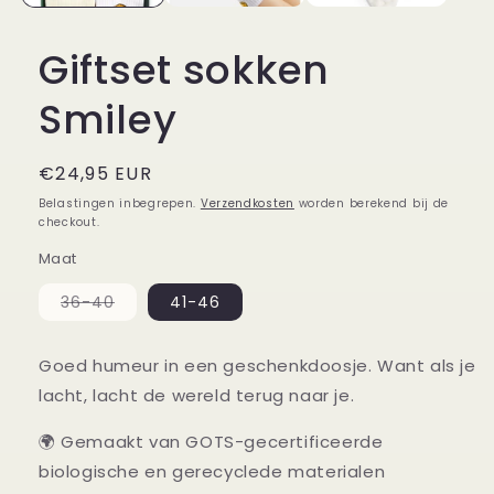
Giftset sokken
Smiley
Normale
€24,95 EUR
prijs
Belastingen inbegrepen.
Verzendkosten
worden berekend bij de
checkout.
Maat
Variant
36-40
41-46
uitverkocht
of
niet
beschikbaar
Goed humeur in een geschenkdoosje. Want als je
lacht, lacht de wereld terug naar je.
🌍 Gemaakt van GOTS-gecertificeerde
biologische en gerecyclede materialen