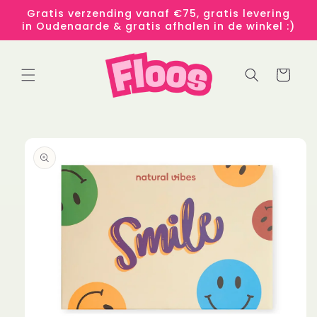
Meteen
Gratis verzending vanaf €75, gratis levering
naar de
in Oudenaarde & gratis afhalen in de winkel :)
content
Winkelwage
 direct naar
roductinformatie