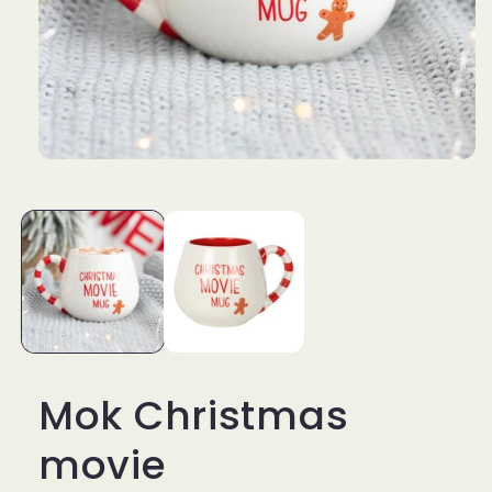
Media
1
openen
in
modaal
Mok Christmas
movie