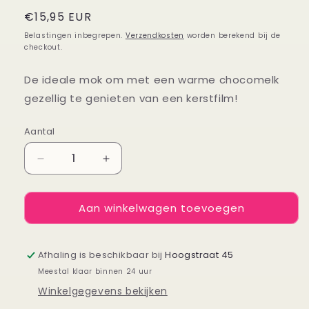
Normale
€15,95 EUR
prijs
Belastingen inbegrepen.
Verzendkosten
worden berekend bij de
checkout.
De ideale mok om met een warme chocomelk
gezellig te genieten van een kerstfilm!
Aantal
Aantal
Aantal
Aantal
verlagen
verhogen
voor
voor
Aan winkelwagen toevoegen
Mok
Mok
Christmas
Christmas
movie
movie
Afhaling is beschikbaar bij
Hoogstraat 45
Meestal klaar binnen 24 uur
Winkelgegevens bekijken