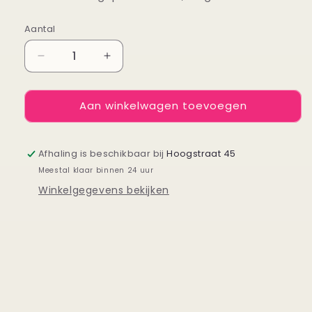
Aantal
Aantal
Aantal
Aantal
verlagen
verhogen
voor
voor
Aan winkelwagen toevoegen
Calm
Calm
Boyfriend
Boyfriend
-
-
Kaart
Kaart
Afhaling is beschikbaar bij
Hoogstraat 45
Blanche
Blanche
Meestal klaar binnen 24 uur
Winkelgegevens bekijken