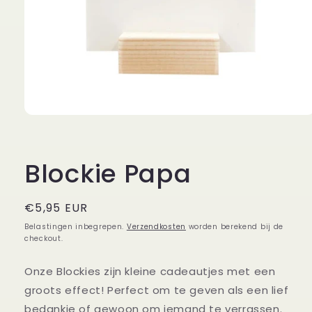
Media
1
openen
in
modaal
Blockie Papa
Normale
€5,95 EUR
prijs
Belastingen inbegrepen.
Verzendkosten
worden berekend bij de
checkout.
Onze Blockies zijn kleine cadeautjes met een
groots effect! Perfect om te geven als een lief
bedankje of gewoon om iemand te verrassen.