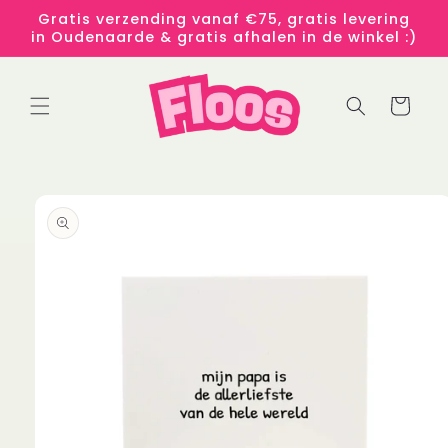
Meteen
Gratis verzending vanaf €75, gratis levering
naar de
in Oudenaarde & gratis afhalen in de winkel :)
content
Winkelwage
 direct naar
roductinformatie