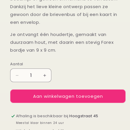
Dankzij het lieve kleine ontwerp passen ze
gewoon door de brievenbus of bij een kaart in
een envelop.
Je ontvangt één houdertje, gemaakt van
duurzaam hout, met daarin een stevig Forex
bordje van 9 x 9 cm.
Aantal
Aantal
Aantal
Aantal
verlagen
verhogen
voor
voor
Aan winkelwagen toevoegen
Blockie
Blockie
Papa
Papa
Afhaling is beschikbaar bij
Hoogstraat 45
Meestal klaar binnen 24 uur