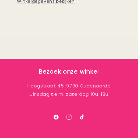
Winkelgegevens bekijken
Bezoek onze winkel
Hoogstraat 45, 9700 Oudenaarde
Dinsdag t.e.m. zaterdag 10u-18u
Facebook
Instagram
TikTok