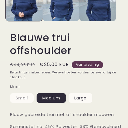
Blauwe trui
offshoulder
Normale
Aanbiedingsprijs
€25,00 EUR
€44,95 EUR
Aanbieding
prijs
Belastingen inbegrepen.
Verzendkosten
worden berekend bij de
checkout.
Maat
Variant
Small
Medium
Large
uitverkocht
of
niet
beschikbaar
Blauw gebreide trui met offshoulder mouwen.
Samenstelling: 45% Polyester, 33% Gerecycleerd