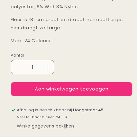
polyester, 6% Wol, 3% Nylon
Fleur is 181 cm groot en draagt normaal Large,
hier draagt ze Large.
Merk: 24 Colours
Aantal
Aantal
Aantal
Aantal
verlagen
verhogen
voor
voor
Aan winkelwagen toevoegen
Blauwe
Blauwe
trui
trui
offshoulder
offshoulder
Afhaling is beschikbaar bij
Hoogstraat 45
Meestal klaar binnen 24 uur
Winkelgegevens bekijken