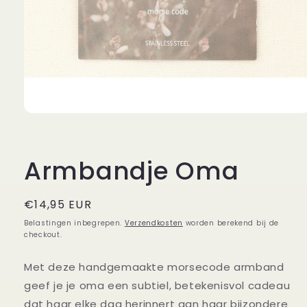
Media
1
openen
in
modaal
Armbandje Oma
Normale
€14,95 EUR
prijs
Belastingen inbegrepen.
Verzendkosten
worden berekend bij de
checkout.
Met deze handgemaakte morsecode armband
geef je je oma een subtiel, betekenisvol cadeau
dat haar elke dag herinnert aan haar bijzondere