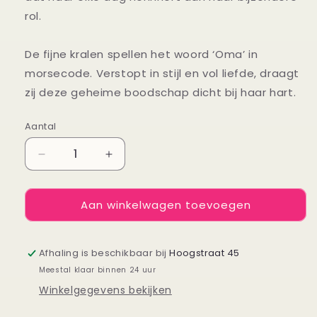
rol.
De fijne kralen spellen het woord ‘Oma’ in
morsecode. Verstopt in stijl en vol liefde, draagt
zij deze geheime boodschap dicht bij haar hart.
Aantal
Aantal
Aantal
Aantal
verlagen
verhogen
voor
voor
Aan winkelwagen toevoegen
Armbandje
Armbandje
Oma
Oma
Afhaling is beschikbaar bij
Hoogstraat 45
Meestal klaar binnen 24 uur
Winkelgegevens bekijken