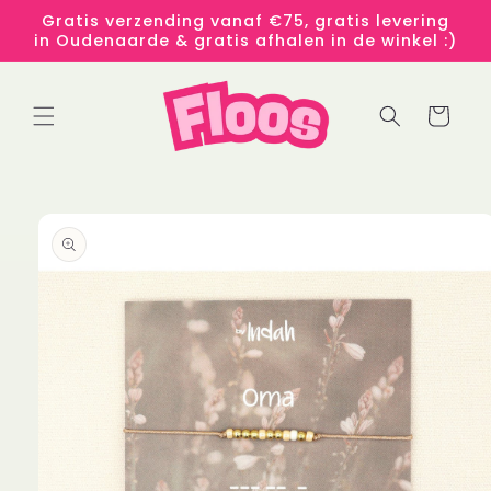
Meteen
Gratis verzending vanaf €75, gratis levering
naar de
in Oudenaarde & gratis afhalen in de winkel :)
content
Winkelwage
 direct naar
roductinformatie